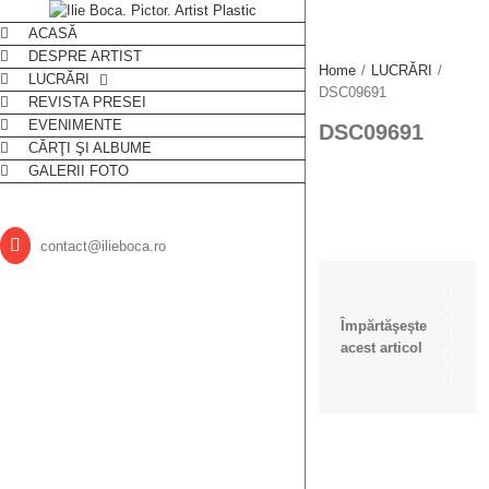
ACASĂ
DESPRE ARTIST
Home
/
LUCRĂRI
/
LUCRĂRI
DSC09691
REVISTA PRESEI
EVENIMENTE
DSC09691
CĂRŢI ŞI ALBUME
GALERII FOTO
Email
contact@ilieboca.ro
Face
Twitt
Împărtăşeşte
Link
acest articol
Goog
Pinte