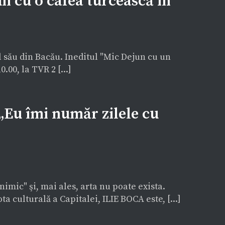
n cu o cafea turcească în
l său din Bacău. Ineditul "Mic Dejun cu un
00, la TVR 2 [...]
„Eu îmi număr zilele cu
imic" şi, mai ales, arta nu poate exista.
ta culturală a Capitalei, ILIE BOCA este, [...]