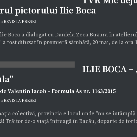
TVR Mic deju
erul pictorului Ilie Boca
ea
REVISTA PRESEI
Ilie Boca a dialogat cu Daniela Zeca Buzura în atelieru
a fost difuzat în premieră sâmbătă, 20 mai, de la ora 10.
ILIE BOCA – 
la”
 de Valentin Iacob – Formula As nr. 1163/2015
ea
REVISTA PRESEI
aţia colectivă, provincia e locul unde "nu se întâmplă n
ă! Trăitor de-o viaţă întreagă în Bacău, departe de forfo