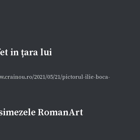
t in țara lui
ww.crainou.ro/2021/05/21/pictorul-ilie-boca-
e simezele RomanArt