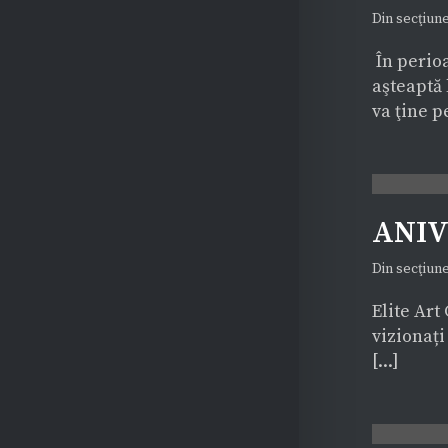
Din secţiun
În perioa
aşteaptă 
va ţine pe
ANIV
Modernism: ILIE
Din secţiun
BOCA – EXPOZIȚIA
ANIVERSARĂ “URME”
Elite Art
@ ELITE ART
vizionați
[...]
GALLERY, BUCUREȘTI
REVISTA PRESEI