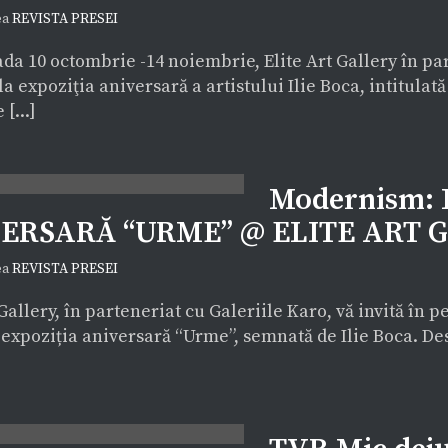
ea
REVISTA PRESEI
da 10 octombrie -14 noiembrie, Elite Art Gallery în pa
la expoziţia aniversară a artistului Ilie Boca, intitulat
 [...]
Modernism: 
ERSARĂ “URME” @ ELITE ART 
ea
REVISTA PRESEI
 Gallery, în parteneriat cu Galeriile Karo, vă invită în
 expoziția aniversară “Urme”, semnată de Ilie Boca. Des