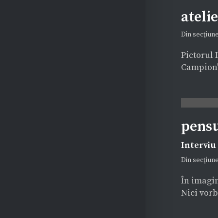
ateli
TVR Mic dejun cu o
Din secţiun
cafea turcească în
atelierul pictorului
Pictorul 
Ilie Boca
Campion" 
REVISTA PRESEI
pensu
ILIE BOCA – „Eu îmi
Interviu
număr zilele cu
Din secţiun
pensula”
REVISTA PRESEI
În imagin
Nici vorb