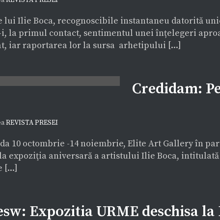
ea
REVISTA PRESEI
 lui Ilie Boca, recognoscibile instantaneu datorită unici
i, la primul contact, sentimentul unei înțelegeri apro
at, iar raportarea lor la sursa arhetipului [...]
Credidam: Pe
ea
REVISTA PRESEI
da 10 octombrie -14 noiembrie, Elite Art Gallery în pa
la expoziţia aniversară a artistului Ilie Boca, intitulat
 [...]
sw: Expozitia URME deschisa la E