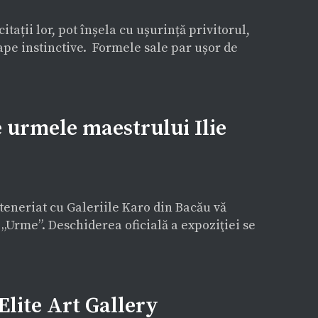
tații lor, pot înșela cu ușurință privitorul,
ape instinctive. Formele sale par ușor de
 urmele maestrului Ilie
rteneriat cu Galeriile Karo din Bacău vă
ă „Urme”. Deschiderea oficială a expoziţiei se
lite Art Gallery