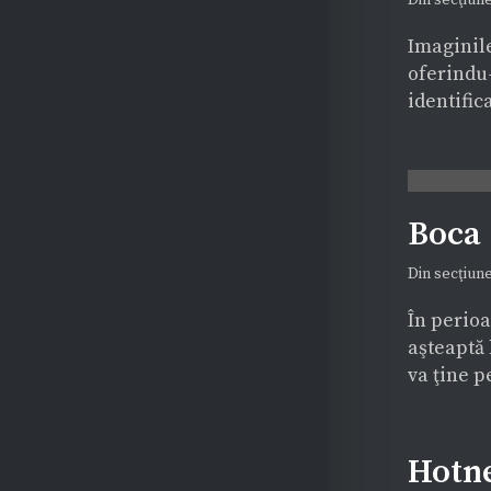
Din secţiun
Imaginile
oferindu-
identific
Boca
Credidam: Pe urmele
Din secţiun
maestrului Ilie Boca
În perioa
REVISTA PRESEI
aşteaptă 
va ţine pe
Hotne