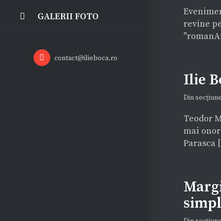
Eveniment
REVISTA PRESEI
GALERII FOTO
revine p
"romanArt
Email
contact@ilieboca.ro
Ilie 
Din secţiun
Teodor M
mai onor
Parasca [.
Margi
simpl