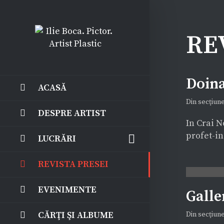
RE
Doina
ACASĂ
Din secţiun
DESPRE ARTIST
In Crai N
profet-in
LUCRĂRI
REVISTA PRESEI
EVENIMENTE
Galle
Ilie Boca, pe simezele
CĂRŢI ŞI ALBUME
Din secţiun
RomanArt Gallery