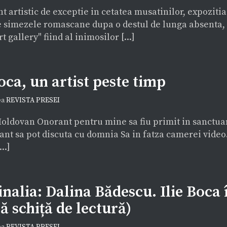
 artistic de exceptie in cetatea musatinilor, expozit
e simezele romascane dupa o destul de lunga absenta,
 gallery" fiind al inimosilor [...]
Boca, un artist peste timp
ea
REVISTA PRESEI
oldovan Onorant pentru mine sa fiu primit in sanctuar
ant sa pot discuta cu domnia Sa in fatza camerei video
..]
nalia: Dalina Bădescu. Ilie Boca î
ă schiță de lectură)