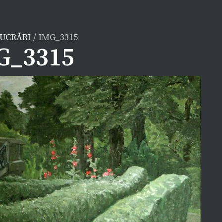
LUCRĂRI
/
IMG_3315
G_3315