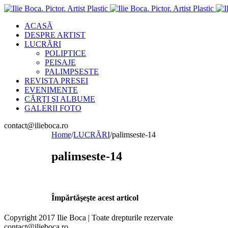
ACASĂ
DESPRE ARTIST
LUCRĂRI
POLIPTICE
PEISAJE
PALIMPSESTE
REVISTA PRESEI
EVENIMENTE
CĂRŢI ŞI ALBUME
GALERII FOTO
Email
contact@ilieboca.ro
Home
/
LUCRĂRI
/
palimseste-14
palimseste-14
Împărtăşeşte acest articol
Facebook
Twitter
Linkedin
Google+
Pinterest
Copyright 2017 Ilie Boca | Toate drepturile rezervate
Email
contact@ilieboca.ro