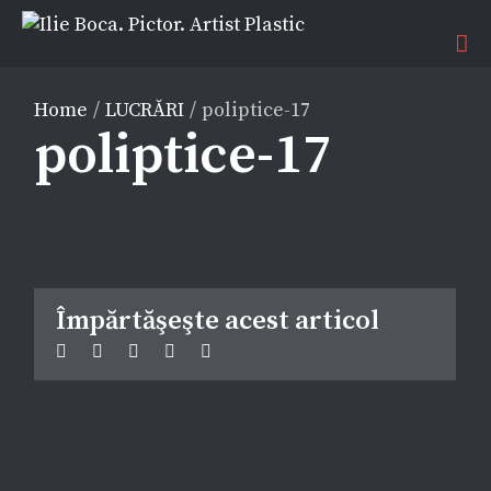
Home
/
LUCRĂRI
/
poliptice-17
poliptice-17
Împărtăşeşte acest articol
Facebook
Twitter
Linkedin
Google+
Pinterest