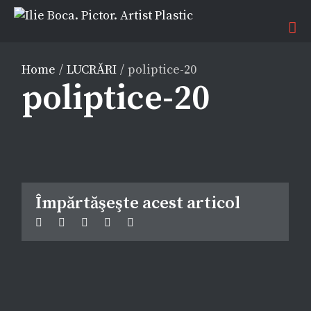
Home
/
LUCRĂRI
/
poliptice-20
poliptice-20
Împărtăşeşte acest articol
Facebook
Twitter
Linkedin
Google+
Pinterest