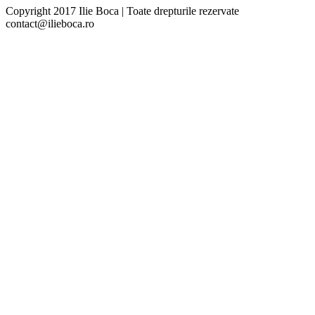
Facebook
Twitter
Linkedin
Google+
Pinterest
Copyright 2017 Ilie Boca | Toate drepturile rezervate
Email
contact@ilieboca.ro