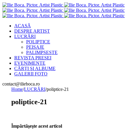
ACASĂ
DESPRE ARTIST
LUCRĂRI
POLIPTICE
PEISAJE
PALIMPSESTE
REVISTA PRESEI
EVENIMENTE
CĂRŢI ŞI ALBUME
GALERII FOTO
Email
contact@ilieboca.ro
Home
/
LUCRĂRI
/
poliptice-21
poliptice-21
Împărtăşeşte acest articol