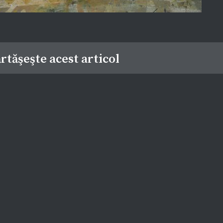
rtăşeşte acest articol