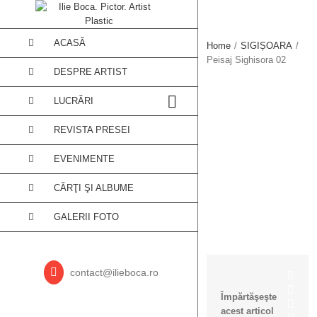
ACASĂ
Home
/
SIGIȘOARA
/
Peisaj Sighisora 02
DESPRE ARTIST
Peisaj
LUCRĂRI
Sighis
REVISTA PRESEI
EVENIMENTE
02
CĂRŢI ŞI ALBUME
GALERII FOTO
Email
contact@ilieboca.ro
Face
Twitt
Împărtăşeşte
Link
acest articol