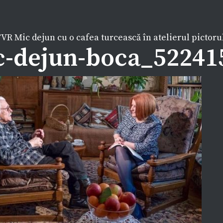
VR Mic dejun cu o cafea turcească în atelierul pictorul
c-dejun-boca_52241