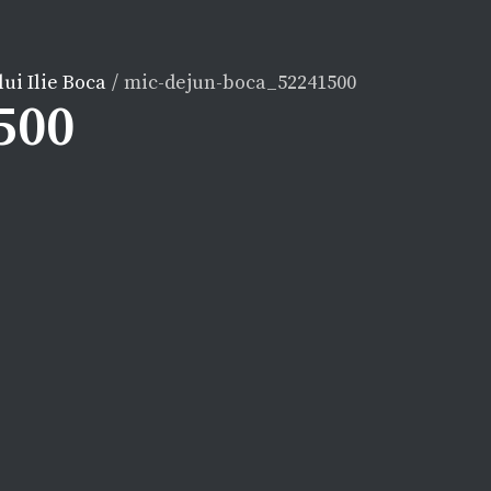
ui Ilie Boca
/
mic-dejun-boca_52241500
500