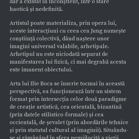
dar a existat în inconștient, într-o stare
haotică și nedefinită.
Artistul poate materializa, prin opera lui,
aceste interacțiuni cu ceea cea Jung numește
conștiință colectivă, dând naștere unor
imagini universal valabile, arhetipale.
Arhetipul nu este niciodată separat de
manifestarea lui fizică, ci mai degrabă acesta
este imanent obiectului.
Arta lui Ilie Boca se înscrie tocmai în această
perspectivă, ea funcționează într-un sistem
format prin intersecția celor două paradigme
de creație artistică, cea orientală, bizantină
(prin datele stilistico-formale) și cea
occientală, de șevalet (prin abordările tehnice
și prin statutul cultural al imaginii). Situându-
se și rămânând în sfera nemijlocită a vieții