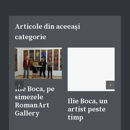
Articole din aceeaşi
categorie
Ilie Boca, pe
Cr
simezele
ur
Ilie Boca, un
RomanArt
ma
artist peste
Gallery
Ili
timp