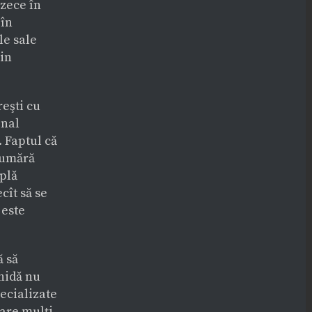
ezece în
 în
le sale
din
reşti cu
onal
 Faptul că
 numără
mplă
ecît să se
 este
ă să
chidă nu
pecializate
care mulţi