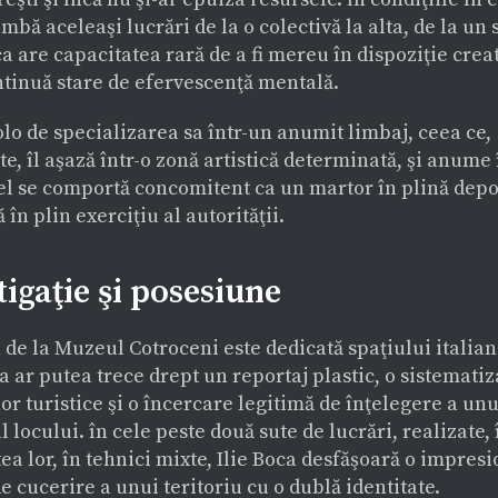
limbă aceleaşi lucrări de la o colectivă la alta, de la un 
ca are capacitatea rară de a fi mereu în dispoziţie crea
ntinuă stare de efervescenţă mentală.
lo de specializarea sa într-un anumit limbaj, ceea ce,
e, îl aşază într-o zonă artistică determinată, şi anume
 el se comportă concomitent ca un martor în plină depoz
 în plin exerciţiu al autorităţii.
tigaţie şi posesiune
 de la Muzeul Cotroceni este dedicată spaţiului italia
a ar putea trece drept un reportaj plastic, o sistematiz
or turistice şi o încercare legitimă de înţelegere a un
al locului. în cele peste două sute de lucrări, realizate, 
ea lor, în tehnici mixte, Ilie Boca desfăşoară o impres
e cucerire a unui teritoriu cu o dublă identitate.