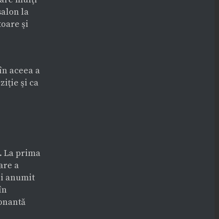
salon la
toare şi
 în aceea a
iţie şi ca
n. La prima
are a
ui anumit
în
ionantă