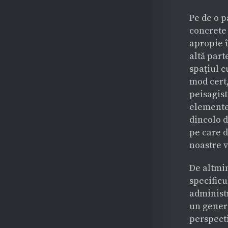
Pe de o p
concrete 
apropie î
altă part
spaţiul c
mod cert,
peisagist
elementel
dincolo d
pe care d
noastre v
De altmin
specificu
administr
un genera
perspecti