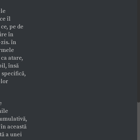
ele
ce îl
 ce, pe de
ire în
zis. în
ormele
 ca atare,
il, însă
 specifică,
elor
e
nile
cumulativă,
 în această
tă a unei