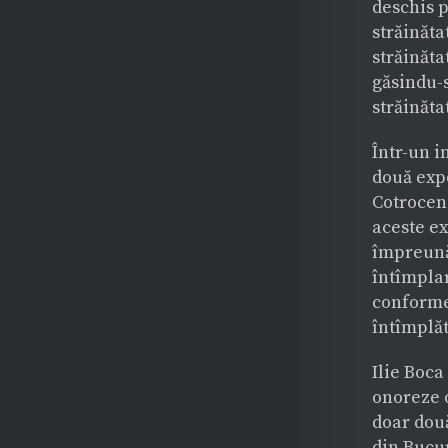
deschis p
străinăta
străinăta
găsindu-s
străinăta
Într-un i
două expo
Cotrocen
aceste ex
împreună 
întîmplar
conformez
întîmplăt
Ilie Boca
onoreze o
doar două
din Bucur