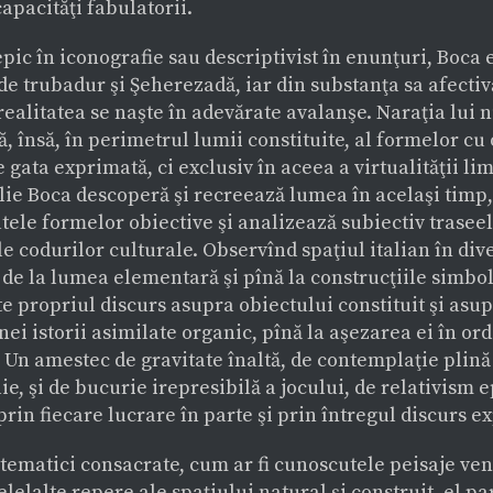
pacităţi fabulatorii.
 epic în iconografie sau descriptivist în enunţuri, Boca 
e trubadur şi Şeherezadă, iar din substanţa sa afectiv
ealitatea se naşte în adevărate avalanşe. Naraţia lui n
, însă, în perimetrul lumii constituite, al formelor cu 
e gata exprimată, ci exclusiv în aceea a virtualităţii li
Ilie Boca descoperă şi recreează lumea în acelaşi timp
ele formelor obiective şi analizează subiectiv traseel
le codurilor culturale. Observînd spaţiul italian în div
 de la lumea elementară şi pînă la construcţiile simboli
e propriul discurs asupra obiectului constituit şi asup
unei istorii asimilate organic, pînă la aşezarea ei în or
 Un amestec de gravitate înaltă, de contemplaţie plină
e, şi de bucurie irepresibilă a jocului, de relativism e
prin fiecare lucrare în parte şi prin întregul discurs e
tematici consacrate, cum ar fi cunoscutele peisaje ven
celelalte repere ale spaţiului natural şi construit, el pa