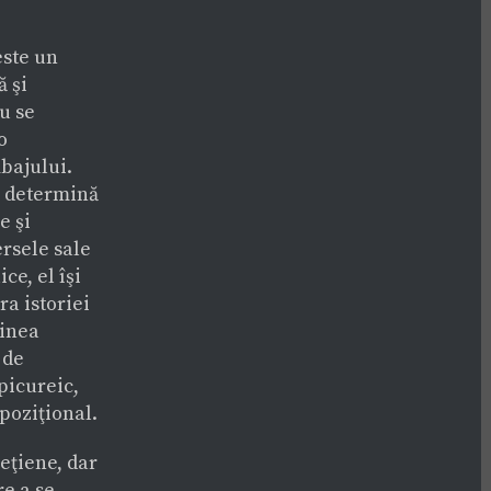
este un
ă şi
u se
o
mbajului.
, determină
e şi
ersele sale
ce, el îşi
ra istoriei
dinea
 de
picureic,
xpoziţional.
eţiene, dar
re a se