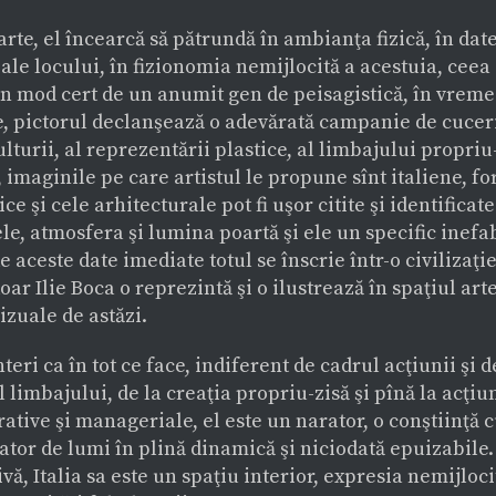
arte, el încearcă să pătrundă în ambianţa fizică, în dat
ale locului, în fizionomia nemijlocită a acestuia, ceea 
n mod cert de un anumit gen de peisagistică, în vreme
e, pictorul declanşează o adevărată campanie de cucer
ulturii, al reprezentării plastice, al limbajului propriu-
 imaginile pe care artistul le propune sînt italiene, f
ice şi cele arhitecturale pot fi uşor citite şi identificate
e, atmosfera şi lumina poartă şi ele un specific inefab
e aceste date imediate totul se înscrie într-o civilizaţie
oar Ilie Boca o reprezintă şi o ilustrează în spaţiul art
izuale de astăzi.
teri ca în tot ce face, indiferent de cadrul acţiunii şi d
l limbajului, de la creaţia propriu-zisă şi pînă la acţiu
ative şi manageriale, el este un narator, o conştiinţă 
tor de lumi în plină dinamică şi niciodată epuizabile.
vă, Italia sa este un spaţiu interior, expresia nemijloci