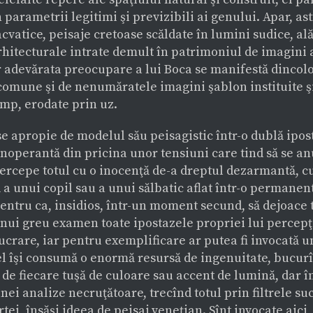
n parametrii legitimi şi previzibili ai genului. Apar, ast
cvatice, peisaje cretoase scăldate în lumini sudice, al
hitecturale intrate demult în patrimoniul de imagini a
 adevărata preocupare a lui Boca se manifestă dincolo
comune şi de nenumăratele imagini şablon instituite şi
imp, erodate prin uz.
se apropie de modelul său peisagistic într-o dublă ipos
noperantă din pricina unor tensiuni care tind să se a
 percepe totul cu o inocenţă de-a dreptul dezarmantă, c
 a unui copil sau a unui sălbatic aflat într-o permanen
entru ca, insidios, într-un moment secund, să dejoace t
ui greu examen toate ipostazele propriei lui percepţii
ucrare, iar pentru exemplificare ar putea fi invocată u
 el îşi consumă o enormă resursă de ingenuitate, bucur
de fiecare tuşă de culoare sau accent de lumină, dar 
ei analize necruţătoare, trecînd totul prin filtrele su
artei, însăşi ideea de peisaj veneţian. Sînt invocate aici,