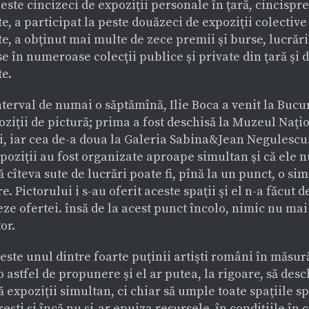
este cincizeci de expoziţii personale în ţară, cincispr
te, a participat la peste douăzeci de expoziţii colective
te, a obţinut mai multe de zece premii şi burse, lucrări
e în numeroase colecţii publice şi private din ţară şi 
te.
nterval de numai o săptămînă, Ilie Boca a venit la Bucu
ziţii de pictură; prima a fost deschisă la Muzeul Naţi
i, iar cea de-a doua la Galeria Sabina&Jean Negulescu.
poziţii au fost organizate aproape simultan şi că ele
cîteva sute de lucrări poate fi, pînă la un punct, o si
e. Pictorului i s-au oferit aceste spaţii şi el n-a făcut d
e ofertei. însă de la acest punct încolo, nimic nu mai
or.
 este unul dintre foarte puţinii artişti români în măsur
 astfel de propunere şi el ar putea, la rigoare, să des
 expoziţii simultan, ci chiar să umple toate spaţiile s
eşti şi încă nu şi-ar epuiza resursele. în condiţiile în 