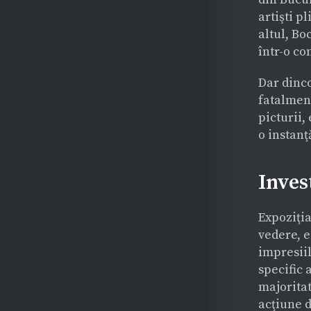
artişti p
altul, Bo
într-o co
Dar dinco
fatalment
picturii,
o instanţă
Inves
Expoziţia
vedere, e
impresiil
specific 
majoritat
acţiune d