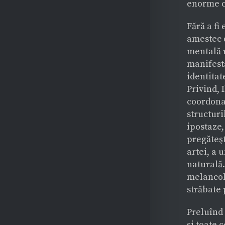
enorme ca
Fără a fi
amestec d
mentală r
manifestă
identitat
Privind, 
coordonat
structuri
ipostaze,
pregăteşt
artei, a 
naturală.
melancoli
străbate 
Preluînd 
şi toate 