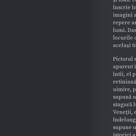
înscrie î
imagini a
repere ar
lumi. Dar
locurile 
acelaşi t
Pictorul 
aparent i
întîi, el
retiniană
uimire, p
supună un
singură l
Veneţii,
îndelung 
supune un
istoriei 