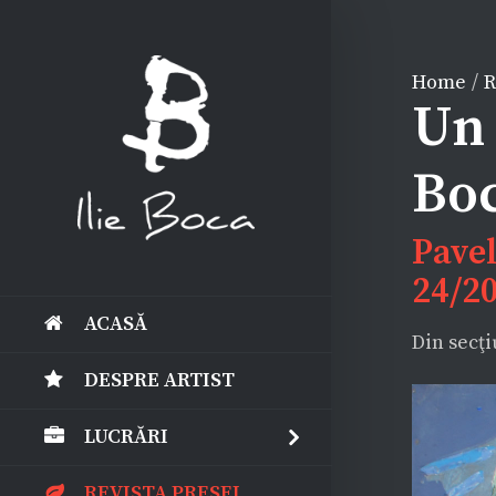
Home
/
R
Un 
Bo
Pavel
24/2
ACASĂ
Din secţ
DESPRE ARTIST
View
Larger
LUCRĂRI
Image
REVISTA PRESEI