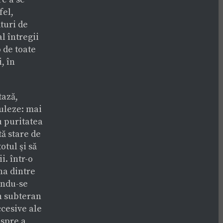
fel,
ături de
l întregii
 de toate
, în
tază,
nuleze: mai
u puritatea
tă stare de
otul şi să
. într-o
na dintre
îndu-se
în subteran
ccesive ale
 spre a