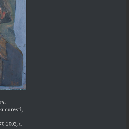
va.
Bucureşti,
70-2002, a